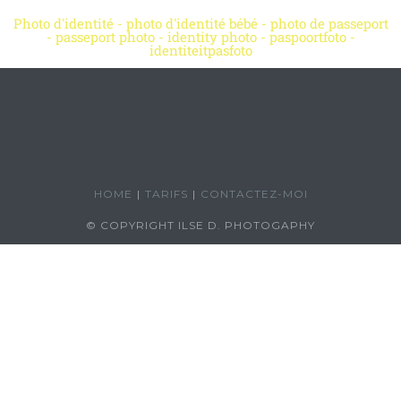
Photo d'identité - photo d'identité bébé - photo de passeport
- passeport photo - identity photo - paspoortfoto -
identiteitpasfoto
HOME
TARIFS
CONTACTEZ-MOI
© COPYRIGHT ILSE D. PHOTOGAPHY