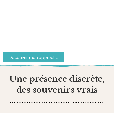
Photographe de mariage à
Mouscron, Kortrijk, Tournai, Lille ou
partout en Belgique ou en France.
Des images naturelles, lumineuses et pleines de vie pour
raconter votre mariage tel que vous l’avez vécu.
Découvrir mon approche
Une présence discrète,
des souvenirs vrais