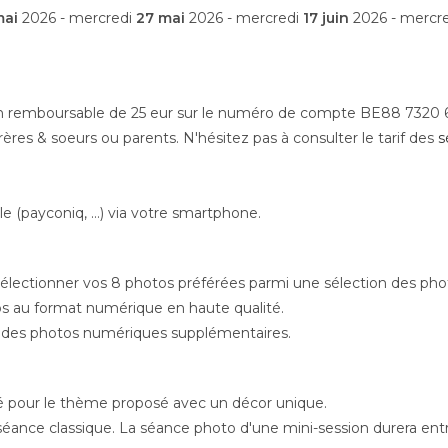
mai
2026 - mercredi
27 mai
2026 - mercredi
17 juin
2026 - mercr
on remboursable de 25 eur sur le numéro de compte BE88 7320 
ères & soeurs ou parents. N'hésitez pas à consulter le tarif des
s
ile (payconiq, …) via votre smartphone.
e sélectionner vos 8 photos préférées parmi une sélection des ph
os au format numérique en haute qualité.
ter des photos numériques supplémentaires.
ré pour le thème proposé avec un décor unique.
séance classique. La séance photo d'une mini-session durera entr